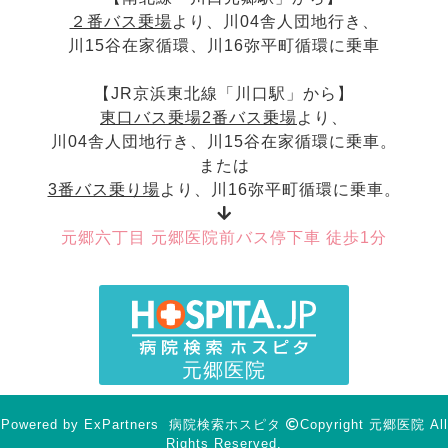
２番バス乗場
より、川04舎人団地行き、
川15谷在家循環、川16弥平町循環に乗車
【JR京浜東北線「川口駅」から】
東口バス乗場2番バス乗場
より、
川04舎人団地行き、川15谷在家循環に乗車。
または
3番バス乗り場
より、川16弥平町循環に乗車。
元郷六丁目 元郷医院前バス停下車 徒歩1分
元郷医院
Powered by
ExPartners
病院検索ホスピタ
Copyright 元郷医院 All
Rights Reserved.