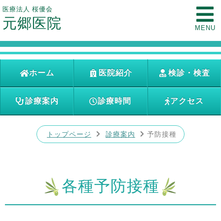
医療法人 桜優会
元郷医院
MENU
ホーム
医院紹介
検診・検査
診療案内
診療時間
アクセス
トップページ
診療案内
予防接種
各種予防接種