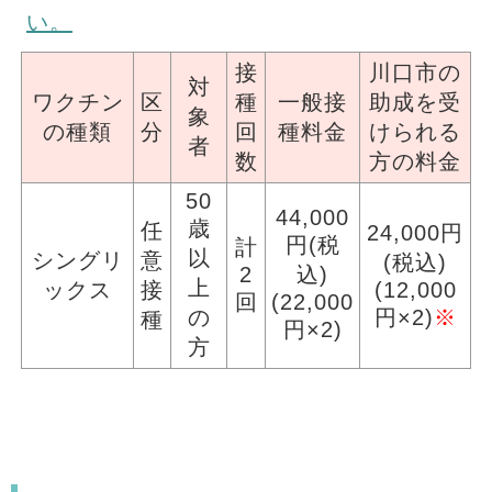
い。
接
川口市の
対
ワクチン
区
種
一般接
助成を受
象
の種類
分
回
種料金
けられる
者
数
方の料金
50
44,000
歳
任
24,000円
円(税
計
以
シングリ
意
(税込)
2
込)
上
ックス
接
(12,000
回
(22,000
の
円×2)
※
種
円×2)
方