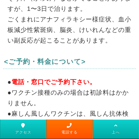
すが、1〜3日で治ります。
ごくまれにアナフィラキシー様症状、血小
板減少性紫斑病、脳炎、けいれんなどの重
い副反応が起こることがあります。
<ご予約・料金について>
●
電話・窓口でご予約下さい。
●ワクチン接種のみの場合は初診料はかか
りません。
●麻しん風しんワクチンは、風しん抗体検
査で抗体価の低い方が受けられます。
アクセス
電話する
上へ
詳しくは窓口でお問い合わせください。