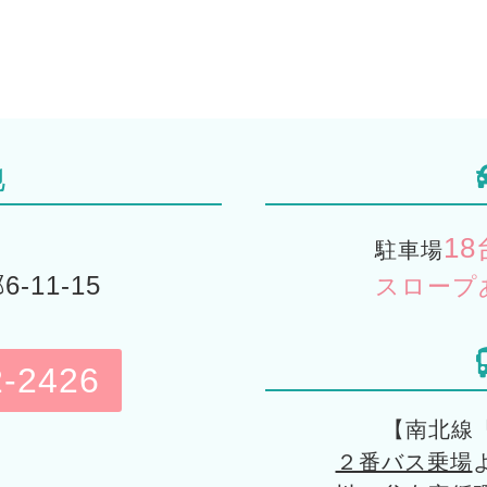
地
18
駐車場
11-15
スロープ
2-2426
【南北線
２番バス乗場