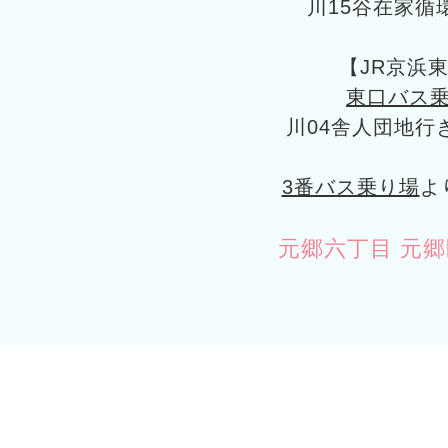
川15谷在家循
【JR京浜
東口バス乗
川04舎人団地行
3番バス乗り場
よ
元郷六丁目 元郷