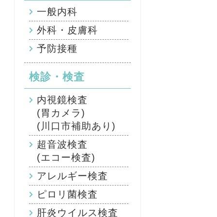
一般内科
外科・皮膚科
予防接種
検診・検査
内視鏡検査
(胃カメラ)
(川口市補助あり)
超音波検査
(エコー検査)
アレルギー検査
ピロリ菌検査
肝炎ウイルス検査