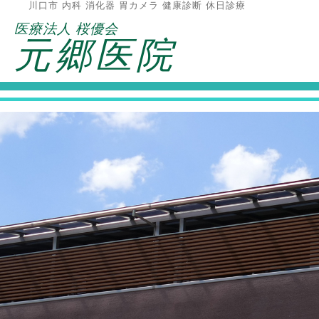
川口市 内科 消化器 胃カメラ 健康診断 休日診療
医療法人 桜優会
元郷医院