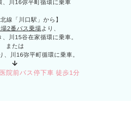
環、川16弥平町循環に乗車
東北線「川口駅」から】
場2番バス乗場
より、
き、川15谷在家循環に乗車。
または
り、川16弥平町循環に乗車。
医院前バス停下車 徒歩1分