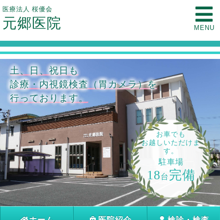
医療法人 桜優会
元郷医院
MENU
土、日、祝日も
診療・内視鏡検査（胃カメラ）を
行っております。
お車でも
お越しいただけま
す。
駐車場
18
完備
台
ホーム
医院紹介
検診・検査