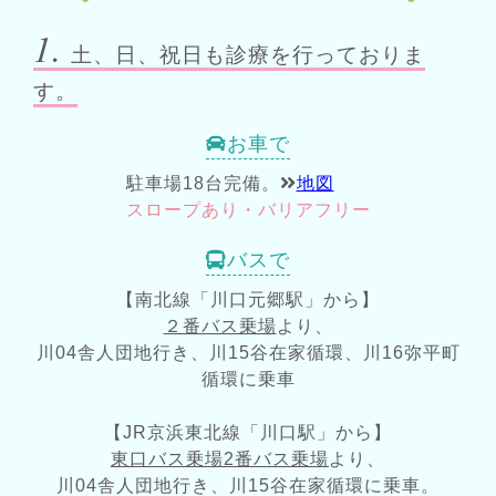
型コロナワクチン接種を開始します
1.
土、日、祝日も診療を行っておりま
2025/03/03
お知らせ
す。
2025年【令和7年】診療報酬改定・医療情
報取得加算について
お車で
駐車場18台完備。
地図
2024/06/04
お知らせ
スロープあり・バリアフリー
内視鏡（胃カメラ）にAI技術を用いた最
バスで
新機器を導入しました。
【南北線「川口元郷駅」から】
２番バス乗場
より、
川04舎人団地行き、川15谷在家循環、川16弥平町
循環に乗車
【JR京浜東北線「川口駅」から】
東口バス乗場2番バス乗場
より、
川04舎人団地行き、川15谷在家循環に乗車。