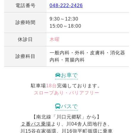
電話番号
048-222-2426
9:30～12:30
診療時間
15:00～18:00
休診日
木曜
一般内科・外科・皮膚科・消化器
診療科目
内科・胃腸内科
お車で
駐車場
18台
完備しております。
スロープあり・バリアフリー
バスで
【南北線「川口元郷駅」から】
２番バス乗場
より、川04舎人団地行き、
川15谷在家循環、川16弥平町循環に乗車